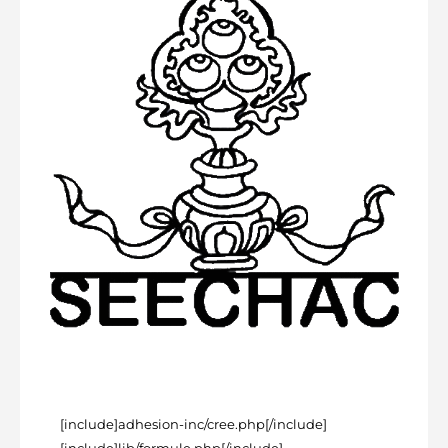
[include]adhesion-inc/cree.php[/include]