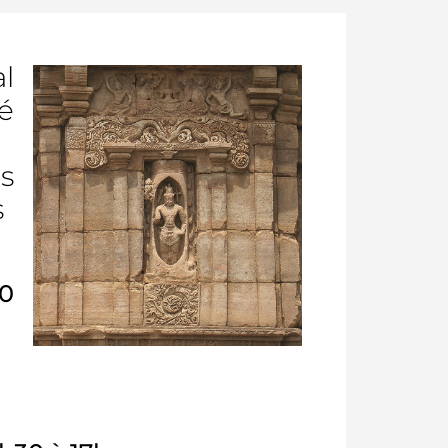
l
é
s
s
0