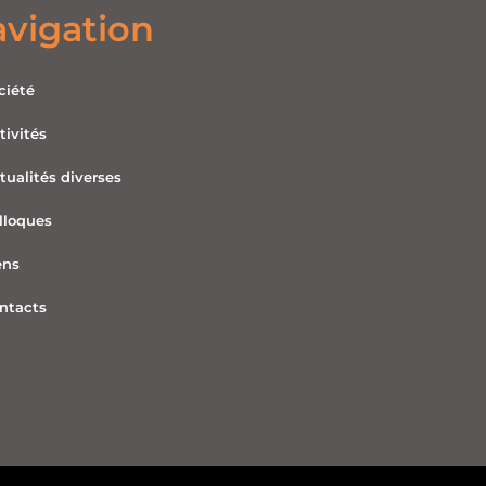
vigation
ciété
tivités
tualités diverses
lloques
ens
ntacts