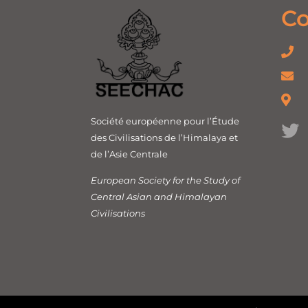
Co
Société européenne pour l’Étude
des Civilisations de l’Himalaya et
de l’Asie Centrale
European Society for the Study of
Central Asian and Himalayan
Civilisations