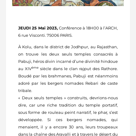
JEUDI 25 Mai 2023,
Conférence à 18H00 à l’ARCH,
6 rue Visconti. 75006 PARIS.
À Kolu, dans le district de Jodhpur, au Rajasthan,
on trouve les deux seuls temples consacrés à
Pabuji, héros divin incarné d’une divinité hindoue
ème
au XIV
siècle dans le clan rajput des Rathore.
Boudé par les brahmanes, Pabuji est néanmoins
adoré par les bergers nomades Rebari de caste
tribale.
« Deux seuls temples » construits, devrions-nous
dire, car une riche tradition du temple portatif,
sous forme de rouleau peint narratif, le phaṛ, s’est
développée. Si ces bergers nomades, qui
menaient, il y a encore 30 ans, leurs troupeaux
dans la chaîne des Aravalli et à travers le désert du