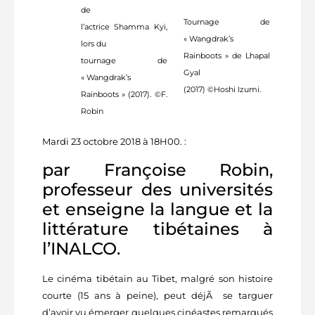
de
Tournage de
l’actrice Shamma Kyi,
« Wangdrak’s
lors du
Rainboots » de Lhapal
tournage de
Gyal
« Wangdrak’s
(2017) ©Hoshi Izumi.
Rainboots » (2017). ©F.
Robin
Mardi 23 octobre 2018 à 18H00. :
par Françoise Robin,
professeur des universités
et enseigne la langue et la
littérature tibétaines à
l’INALCO.
Le cinéma tibétain au Tibet, malgré son histoire
courte (15 ans à peine), peut déjÃ se targuer
d’avoir vu émerger quelques cinéastes remarqués