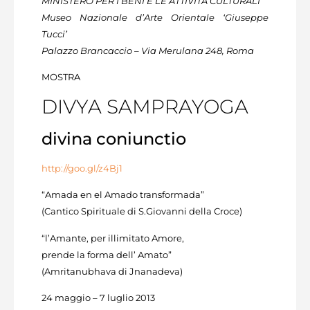
MINISTERO PER I BENI E LE ATTIVITÀ CULTURALI
Museo Nazionale d’Arte Orientale ‘Giuseppe
Tucci’
Palazzo Brancaccio – Via Merulana 248, Roma
MOSTRA
DIVYA SAMPRAYOGA
divina coniunctio
http://goo.gl/z4Bj1
“Amada en el Amado transformada”
(Cantico Spirituale di S.Giovanni della Croce)
“l’Amante, per illimitato Amore,
prende la forma dell’ Amato”
(Amritanubhava di Jnanadeva)
24 maggio – 7 luglio 2013