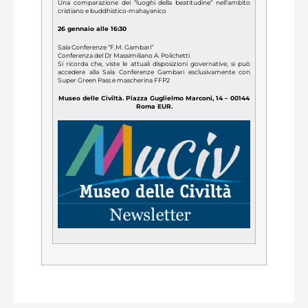
‍Una comparazione dei “luoghi della beatitudine” nell’ambito
cristiano e buddhistico-mahayanico
26 gennaio alle 16:30
Sala Conferenze “F.M. Gambari”
Conferenza del Dr Massimiliano A. Polichetti
Si ricorda che, viste le attuali disposizioni governative, si può
accedere alla Sala Conferenze Gambari esclusivamente con
Super Green Pass e mascherina FFP2
Museo delle Civiltà. Piazza Guglielmo Marconi, 14 – 00144
Roma EUR.