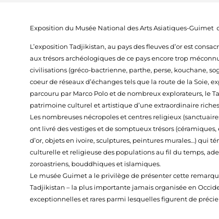
Exposition du Musée National des Arts Asiatiques-Guimet du
L’exposition Tadjikistan, au pays des fleuves d’or est consacr
aux trésors archéologiques de ce pays encore trop méconnu.
civilisations (gréco-bactrienne, parthe, perse, kouchane, s
coeur de réseaux d’échanges tels que la route de la Soie, e
parcouru par Marco Polo et de nombreux explorateurs, le T
patrimoine culturel et artistique d’une extraordinaire riches
Les nombreuses nécropoles et centres religieux (sanctuaire
ont livré des vestiges et de somptueux trésors (céramiques
d’or, objets en ivoire, sculptures, peintures murales…) qui t
culturelle et religieuse des populations au fil du temps, ad
zoroastriens, bouddhiques et islamiques.
Le musée Guimet a le privilège de présenter cette remarqu
Tadjikistan – la plus importante jamais organisée en Occi
exceptionnelles et rares parmi lesquelles figurent de précie