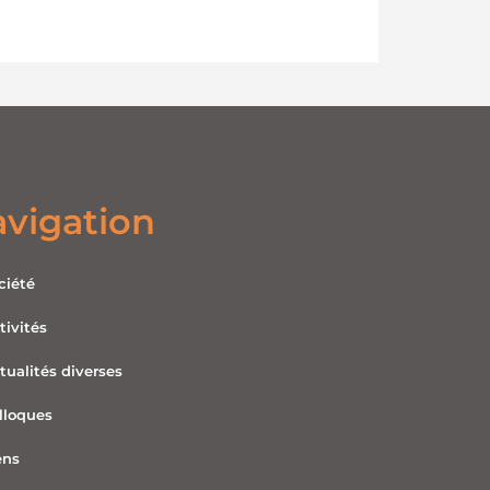
vigation
ciété
tivités
tualités diverses
lloques
ens