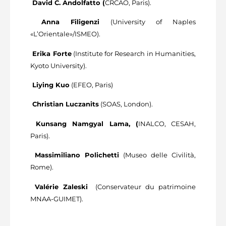
David C. Andolfatto (
CRCAO, Paris).
Anna Filigenzi
(University of Naples
«L’Orientale»/ISMEO).
Erika Forte
(Institute for Research in Humanities,
Kyoto University).
Liying Kuo
(EFEO, Paris)
Christian Luczanits
(SOAS, London).
Kunsang Namgyal Lama, (
INALCO, CESAH,
Paris).
Massimiliano Polichetti
(Museo delle Civilità,
Rome).
Valérie Zaleski
(Conservateur du patrimoine
MNAA-GUIMET).