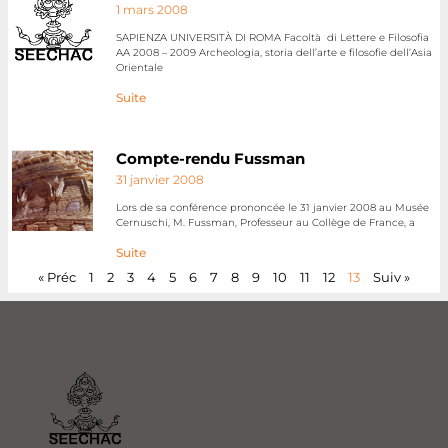
1 mars 2008
SAPIENZA UNIVERSITÀ DI ROMA Facoltà di Lettere e Filosofia
AA 2008 – 2009 Archeologia, storia dell’arte e filosofie dell’Asia
Orientale
Suite
Compte-rendu Fussman
31 janvier 2008
Lors de sa conférence prononcée le 31 janvier 2008 au Musée
Cernuschi, M. Fussman, Professeur au Collège de France, a
Suite
« Préc
1
2
3
4
5
6
7
8
9
10
11
12
13
Suiv »