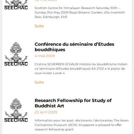
Scottish Centre for Himalayan Research Saturday 30th –
Sunday 31st May 2009 Royal Botanic Garden, 20a Inverleith
Row, Edinburgh, EH3
Suite
Conférence du séminaire d’Etudes
bouddhiques
4 mai 2009
Cristina SCHERRER-SCHAUB Histoire du bouddhisme indien
Le Séminaire d’Etudes bouddhiques EA 2723 a le plaisir de
vous inviter Lundi 4
Suite
Research Fellowship for Study of
Buddhist Art
22 avril 2009
Information pour les post- doctorants / doctorantes The Asian
Civilisations Museum (ACM), Singapore is pleased to offer
research fellowship grant