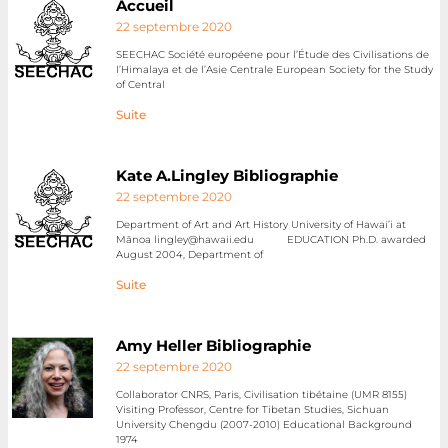
Accueil
22 septembre 2020
SEECHAC Société européene pour l’Étude des Civilisations de
l’Himalaya et de l’Asie Centrale European Society for the Study
of Central
Suite
Kate A.Lingley Bibliographie
22 septembre 2020
Department of Art and Art History University of Hawai’i at
Mānoa lingley@hawaii.edu EDUCATION Ph.D. awarded
August 2004, Department of
Suite
Amy Heller Bibliographie
22 septembre 2020
Collaborator CNRS, Paris, Civilisation tibétaine (UMR 8155)
Visiting Professor, Centre for Tibetan Studies, Sichuan
University Chengdu (2007-2010) Educational Background
1974