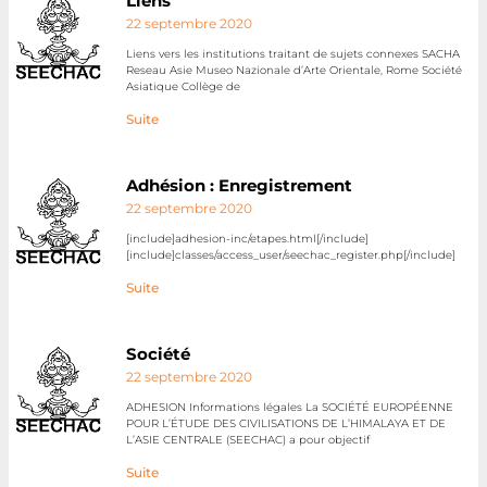
Liens
22 septembre 2020
Liens vers les institutions traitant de sujets connexes SACHA
Reseau Asie Museo Nazionale d’Arte Orientale, Rome Société
Asiatique Collège de
Suite
Adhésion : Enregistrement
22 septembre 2020
[include]adhesion-inc/etapes.html[/include]
[include]classes/access_user/seechac_register.php[/include]
Suite
Société
22 septembre 2020
ADHESION Informations légales La SOCIÉTÉ EUROPÉENNE
POUR L’ÉTUDE DES CIVILISATIONS DE L’HIMALAYA ET DE
L’ASIE CENTRALE (SEECHAC) a pour objectif
Suite