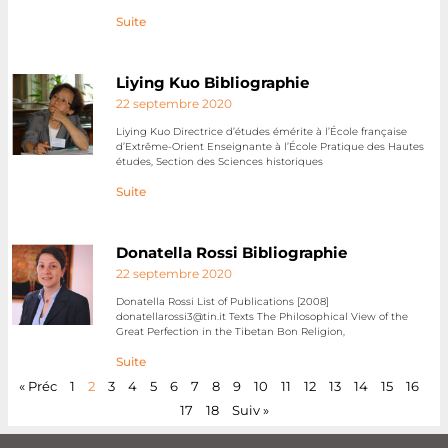
Suite
Liying Kuo Bibliographie
22 septembre 2020
Liying Kuo Directrice d’études émérite à l’École française
d’Extrême-Orient Enseignante à l’École Pratique des Hautes
études, Section des Sciences historiques
Suite
Donatella Rossi Bibliographie
22 septembre 2020
Donatella Rossi List of Publications [2008]
donatellarossi3@tin.it Texts The Philosophical View of the
Great Perfection in the Tibetan Bon Religion,
Suite
« Préc
1
2
3
4
5
6
7
8
9
10
11
12
13
14
15
16
17
18
Suiv »