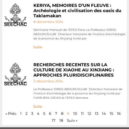
KERIYA, MEMOIRES D’UN FLEUVE :
Archéologie et civilisation des oasis du
Taklamakan
8 décembre 2014
Séminaire mensuel de l’EFEO Paris Le Professeur IDRISS
ABDURUSULâ€¨Directeur honoraire de l’Institut d’archéologie
de la province du Xinjiang Invité par
Suite
RECHERCHES RECENTES SUR LA
CULTURE DE XIAOHE AU XINJIANG :
APPROCHES PLURIDISCIPLINAIRES
3 décembre 2014
Le Professeur IDRISS ABDURUSULâ€¨Directeur honoraire de
l’Institut d’archéologie de la province du Xinjiang Invité par
l’UMR 8155-CRCAO et l’EFEO donnera
Suite
« Préc
1
2
3
4
5
6
7
8
9
10
11
12
13
14
15
16
17
18
Suiv »