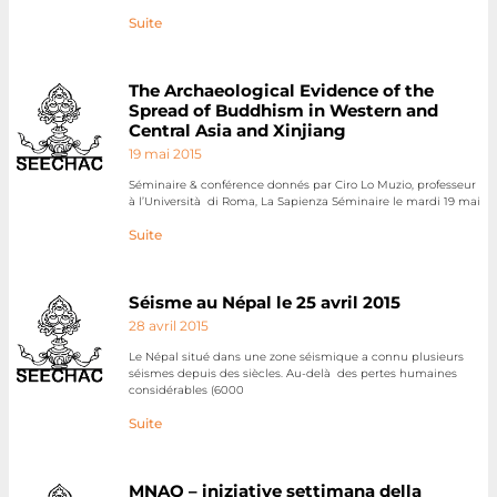
Suite
The Archaeological Evidence of the
Spread of Buddhism in Western and
Central Asia and Xinjiang
19 mai 2015
Séminaire & conférence donnés par Ciro Lo Muzio, professeur
à l’Università di Roma, La Sapienza Séminaire le mardi 19 mai
Suite
Séisme au Népal le 25 avril 2015
28 avril 2015
Le Népal situé dans une zone séismique a connu plusieurs
séismes depuis des siècles. Au-delà des pertes humaines
considérables (6000
Suite
MNAO – iniziative settimana della