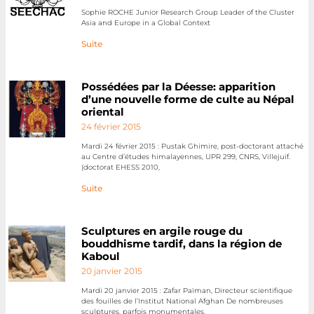
Sophie ROCHE Junior Research Group Leader of the Cluster
Asia and Europe in a Global Context
Suite
Possédées par la Déesse: apparition
d’une nouvelle forme de culte au Népal
oriental
24 février 2015
Mardi 24 février 2015 : Pustak Ghimire, post-doctorant attaché
au Centre d’études himalayennes, UPR 299, CNRS, Villejuif.
(doctorat EHESS 2010,
Suite
Sculptures en argile rouge du
bouddhisme tardif, dans la région de
Kaboul
20 janvier 2015
Mardi 20 janvier 2015 : Zafar Païman, Directeur scientifique
des fouilles de l’Institut National Afghan De nombreuses
sculptures, parfois monumentales,