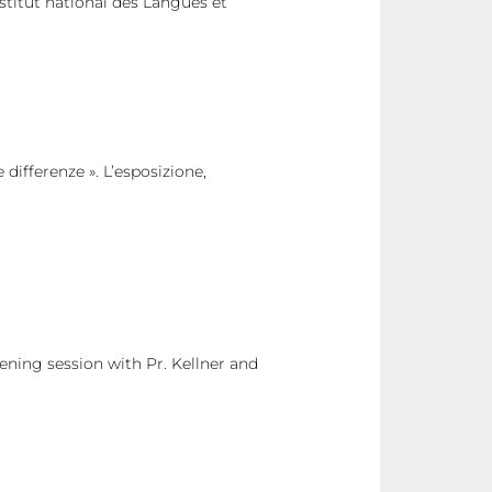
stitut national des Langues et
 differenze ». L’esposizione,
ening session with Pr. Kellner and