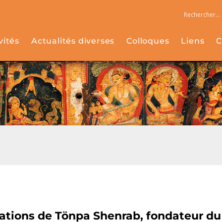
vités
Actualités diverses
Colloques
Liens
C
tions de Tönpa Shenrab, fondateur du 