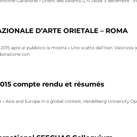
ntoine Galland et l’Orient des savants ï¿¼ Jeudi 3 décembre : In
ZIONALE D’ARTE ORIETALE – ROMA
15 apre al pubblico la mostra « Uno scatto dall’Iran. Valorizza le
laborazione con
2015 compte rendu et résumés
e « Asia and Europe in a global context, Heidelberg University Op