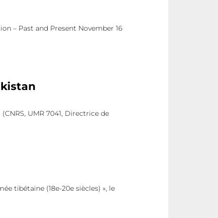
egion – Past and Present November 16
akistan
, (CNRS, UMR 7041, Directrice de
ée tibétaine (18e-20e siècles) », le