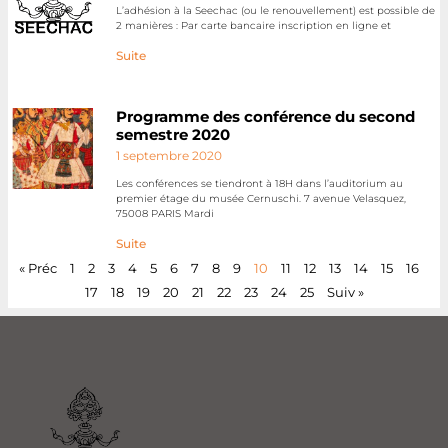
L’adhésion à la Seechac (ou le renouvellement) est possible de
2 manières : Par carte bancaire inscription en ligne et
Suite
Programme des conférence du second
semestre 2020
1 septembre 2020
Les conférences se tiendront à 18H dans l’auditorium au
premier étage du musée Cernuschi. 7 avenue Velasquez,
75008 PARIS Mardi
Suite
« Préc
1
2
3
4
5
6
7
8
9
10
11
12
13
14
15
16
17
18
19
20
21
22
23
24
25
Suiv »