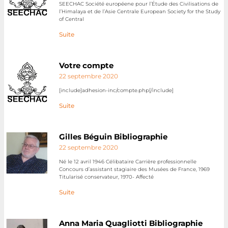
SEECHAC Société européene pour l’Étude des Civilisations de
l’Himalaya et de l’Asie Centrale European Society for the Study
of Central
Suite
Votre compte
22 septembre 2020
[include]adhesion-inc/compte.php[/include]
Suite
Gilles Béguin Bibliographie
22 septembre 2020
Né le 12 avril 1946 Célibataire Carrière professionnelle
Concours d’assistant stagiaire des Musées de France, 1969
Titularisé conservateur, 1970- Affecté
Suite
Anna Maria Quagliotti Bibliographie