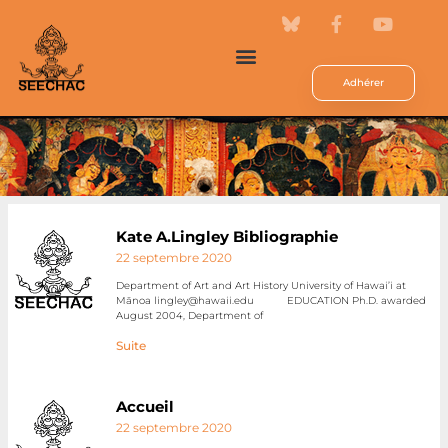
Adhérer
Kate A.Lingley Bibliographie
22 septembre 2020
Department of Art and Art History University of Hawai’i at
Mānoa lingley@hawaii.edu EDUCATION Ph.D. awarded
August 2004, Department of
Suite
Accueil
22 septembre 2020