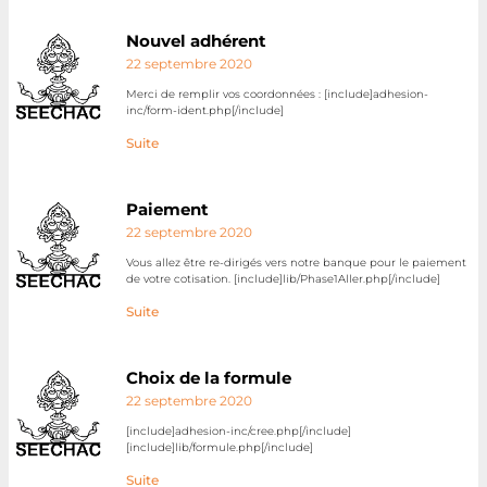
Nouvel adhérent
22 septembre 2020
Merci de remplir vos coordonnées : [include]adhesion-
inc/form-ident.php[/include]
Suite
Paiement
22 septembre 2020
Vous allez être re-dirigés vers notre banque pour le paiement
de votre cotisation. [include]lib/Phase1Aller.php[/include]
Suite
Choix de la formule
22 septembre 2020
[include]adhesion-inc/cree.php[/include]
[include]lib/formule.php[/include]
Suite