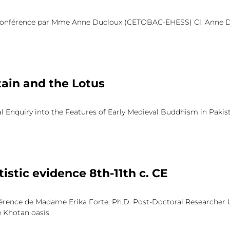
Conférence par Mme Anne Ducloux (CETOBAC-EHESS) Cl. Anne Du
ain and the Lotus
 Enquiry into the Features of Early Medieval Buddhism in Pakist
tistic evidence 8th-11th c. CE
férence de Madame Erika Forte, Ph.D. Post-Doctoral Researcher U
e Khotan oasis