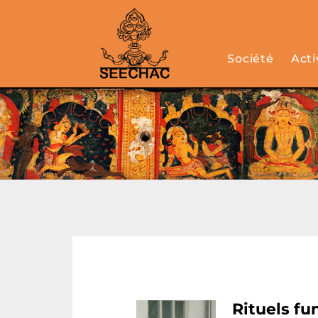
Société
Acti
Rituels f