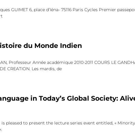
ques GUIMET 6, place d’Iéna- 75116 Paris Cycles Premier passepor
rt
istoire du Monde Indien
AN, Professeur Année académique 2010-2011 COURS LE GAND
E CREATION. Les mardis, de
anguage in Today’s Global Society: Aliv
is pleased to present the lecture series event entitled, « Minorit
».