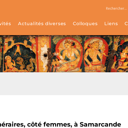
vités
Actualités diverses
Colloques
Liens
C
unéraires, côté femmes, à Samarcande