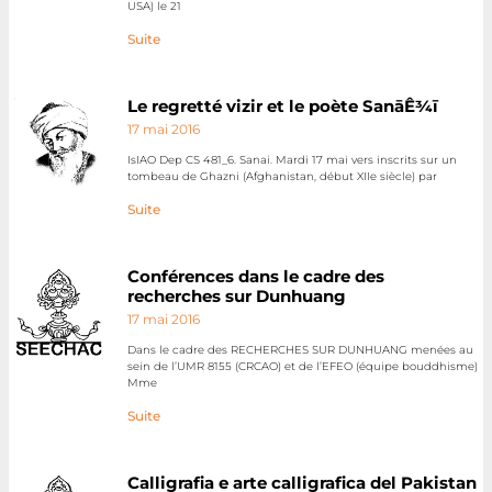
USA) le 21
Suite
Le regretté vizir et le poète SanāÊ¾ī
17 mai 2016
IsIAO Dep CS 481_6. Sanai. Mardi 17 mai vers inscrits sur un
tombeau de Ghazni (Afghanistan, début XIIe siècle) par
Suite
Conférences dans le cadre des
recherches sur Dunhuang
17 mai 2016
Dans le cadre des RECHERCHES SUR DUNHUANG menées au
sein de l’UMR 8155 (CRCAO) et de l’EFEO (équipe bouddhisme)
Mme
Suite
Calligrafia e arte calligrafica del Pakistan