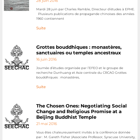
28 juin 2016
Mardi 28 juin par Charles Ramble, Directeur d’études à EPHE.
Plusieurs publications de propagande chinoises des années
1960 contiennent
Suite
Grottes bouddhiques : monastères,
sanctuaires ou temples ancestraux
16 juin 2016
Journée d’études organisée par l’EFEO et le groupe de
recherche Dunhuang et Asie centrale du CRCAO Grottes
bouddhiques : monastères,
Suite
The Chosen Ones: Negotiating Social
Change and Religious Promise at a
Beijing Buddhist Temple
21 mai 2016
Vous êtes chaleureusement invités à la conférence donnée
par : M. Gareth Fisher (Associate Professor, Syracuse University,