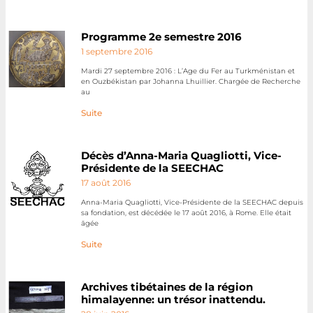
Programme 2e semestre 2016
1 septembre 2016
Mardi 27 septembre 2016 : L’Age du Fer au Turkménistan et
en Ouzbékistan par Johanna Lhuillier. Chargée de Recherche
au
Suite
Décès d’Anna-Maria Quagliotti, Vice-
Présidente de la SEECHAC
17 août 2016
Anna-Maria Quagliotti, Vice-Présidente de la SEECHAC depuis
sa fondation, est décédée le 17 août 2016, à Rome. Elle était
āgée
Suite
Archives tibétaines de la région
himalayenne: un trésor inattendu.