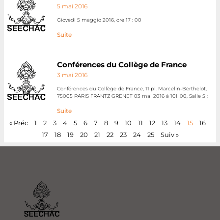
5 mai 2016
Giovedi 5 maggio 2016, ore 17 : 00
Suite
Conférences du Collège de France
3 mai 2016
Conférences du Collège de France, 11 pl. Marcelin-Berthelot,
75005 PARIS FRANTZ GRENET 03 mai 2016 à 10H00, Salle 5 :
Suite
« Préc
1
2
3
4
5
6
7
8
9
10
11
12
13
14
15
16
17
18
19
20
21
22
23
24
25
Suiv »