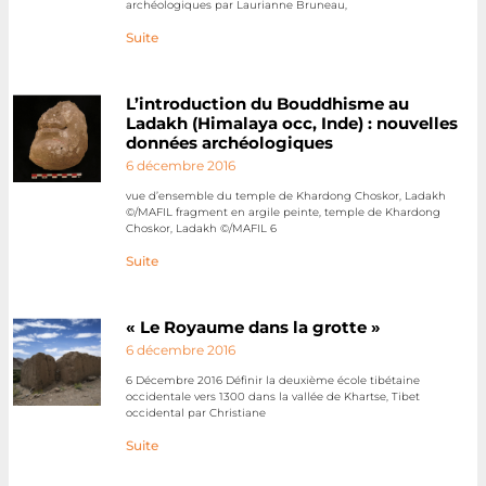
archéologiques par Laurianne Bruneau,
Suite
L’introduction du Bouddhisme au
Ladakh (Himalaya occ, Inde) : nouvelles
données archéologiques
6 décembre 2016
vue d’ensemble du temple de Khardong Choskor, Ladakh
©/MAFIL fragment en argile peinte, temple de Khardong
Choskor, Ladakh ©/MAFIL 6
Suite
« Le Royaume dans la grotte »
6 décembre 2016
6 Décembre 2016 Définir la deuxième école tibétaine
occidentale vers 1300 dans la vallée de Khartse, Tibet
occidental par Christiane
Suite